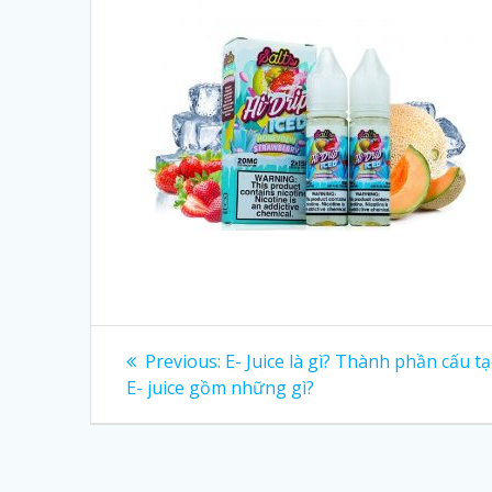
Post
Previous:
Previous
E- Juice là gì? Thành phần cấu t
E- juice gồm những gì?
post:
navigation