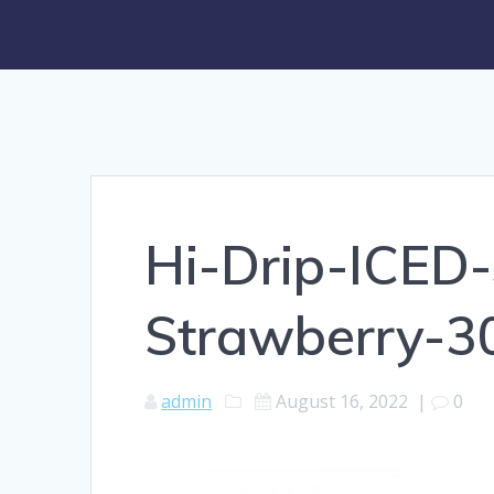
Hi-Drip-ICED
Strawberry-3
admin
August 16, 2022
|
0