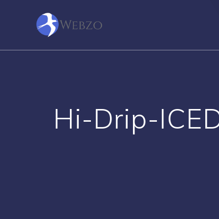
Skip
to
content
Hi-Drip-ICE