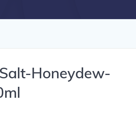
-Salt-Honeydew-
0ml