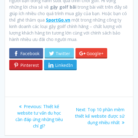
người bạn đồng hành suốt quá trình chơi golf. Hi vọng
những lời chia sẻ về
gậy golf bãi
trong bài viết trên đây sẽ
giúp ích nhiều cho quá trình mua gậy của bạn. Hoặc bạn có
thể ghé thăm qua
SportGo.vn
một trong những công ty
kinh doanh các loại gậy goilf chính hãng – chất lượng với
lượng khách hàng tin tương lớn cùng với chính sách bảo
hành nhiều ưu đãi cho người mua.
Facebook
Twitter
Google+
Pinterest
LinkedIn
Post
Previous:
Previous
Thiết kế
Next:
Next
Top 10 phần mềm
navigation
website tư vấn du học
post:
thiết kế website được sử
post:
cần đáp ứng những tiêu
dụng nhiều nhất
chí gì?