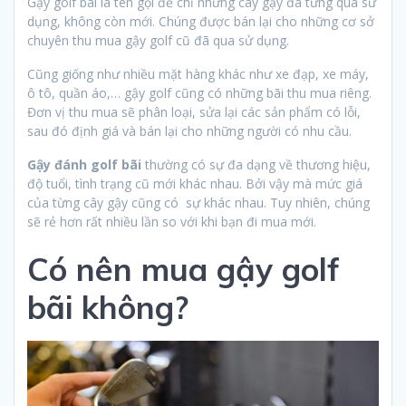
Gậy golf bãi là tên gọi để chỉ những cây gậy đã từng qua sử
dụng, không còn mới. Chúng được bán lại cho những cơ sở
chuyên thu mua gậy golf cũ đã qua sử dụng.
Cũng giống như nhiều mặt hàng khác như xe đạp, xe máy,
ô tô, quần áo,… gậy golf cũng có những bãi thu mua riêng.
Đơn vị thu mua sẽ phân loại, sửa lại các sản phẩm có lỗi,
sau đó định giá và bán lại cho những người có nhu cầu.
Gậy đánh golf bãi
thường có sự đa dạng về thương hiệu,
độ tuổi, tình trạng cũ mới khác nhau. Bởi vậy mà mức giá
của từng cây gậy cũng có sự khác nhau. Tuy nhiên, chúng
sẽ rẻ hơn rất nhiều lần so với khi bạn đi mua mới.
Có nên mua gậy golf
bãi không?