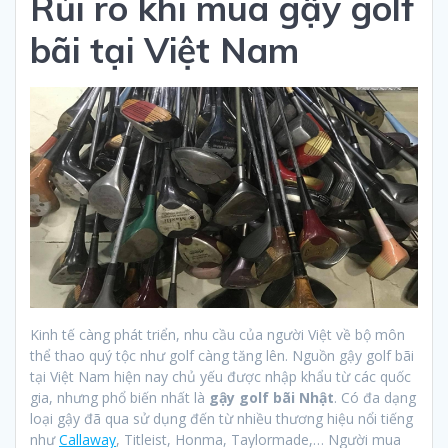
Rủi ro khi mua gậy golf
bãi tại Việt Nam
Kinh tế càng phát triển, nhu cầu của người Việt về bộ môn
thể thao quý tộc như golf càng tăng lên. Nguồn gậy golf bãi
tại Việt Nam hiện nay chủ yếu được nhập khẩu từ các quốc
gia, nhưng phổ biến nhất là
gậy golf bãi Nhật
. Có đa dạng
loại gậy đã qua sử dụng đến từ nhiều thương hiệu nổi tiếng
như
Callaway
, Titleist, Honma, Taylormade,… Người mua