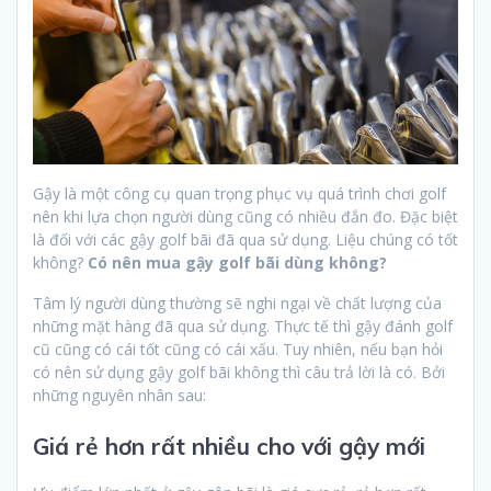
Gậy là một công cụ quan trọng phục vụ quá trình chơi golf
nên khi lựa chọn người dùng cũng có nhiều đắn đo. Đặc biệt
là đối với các gậy golf bãi đã qua sử dụng. Liệu chúng có tốt
không?
Có nên mua gậy golf bãi dùng không?
Tâm lý người dùng thường sẽ nghi ngại về chất lượng của
những mặt hàng đã qua sử dụng. Thực tế thì gậy đánh golf
cũ cũng có cái tốt cũng có cái xấu. Tuy nhiên, nếu bạn hỏi
có nên sử dụng gậy golf bãi không thì câu trả lời là có. Bởi
những nguyên nhân sau:
Giá rẻ hơn rất nhiều cho với gậy mới