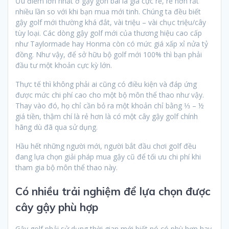
Ưu điểm lớn nhất ở gậy gôn bãi là giá cực rẻ, rẻ hơn rất
nhiều lần so với khi bạn mua mới tinh. Chúng ta đều biết
gậy golf mới thường khá đắt, vài triệu – vài chục triệu/cây
tùy loại. Các dòng gậy golf mới của thương hiệu cao cấp
như Taylormade hay Honma còn có mức giá xấp xỉ nửa tỷ
đồng. Như vậy, để sở hữu bộ golf mới 100% thì bạn phải
đầu tư một khoản cực kỳ lớn.
Thực tế thì không phải ai cũng có điều kiện và đáp ứng
được mức chi phí cao cho một bộ môn thể thao như vậy.
Thay vào đó, họ chỉ cần bỏ ra một khoản chỉ bằng ⅓ – ½
giá tiền, thậm chí là rẻ hơn là có một cây gậy golf chính
hãng dù đã qua sử dụng.
Hầu hết những người mới, người bắt đầu chơi golf đều
đang lựa chọn giải pháp mua gậy cũ để tối ưu chi phí khi
tham gia bộ môn thể thao này.
Có nhiều trải nghiệm để lựa chọn được
cây gậy phù hợp
Gậy golf phải sử dụng thời gian mới biết nó có phù hợp hay