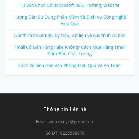
Tư Vấn Chọn Gói Microsoft 365, Hosting, Website
Hướng Dẫn Sử Dụng Phần Mềm Và Dịch Vụ Công Nghệ
Hiệu Quả
Giải thích thuật ngữ, ký hiệu, vật liệu và quy trình cơ bản
Tmall Có Bán Hàng Fake Không? Cách Mua Hàng Tmall
Đảm Bảo Chất Lượng
Cách Vệ Sinh Ghế Văn Phòng Hiệu Quả Và An Toàn
Thông tin liên hê
Email:
webzo.nyc@gmail.com
Số ĐT: 0225598876