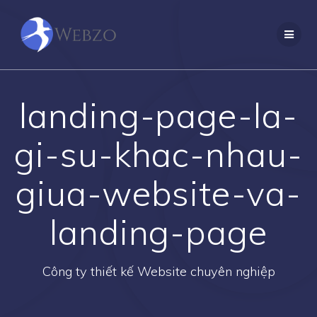
Skip
to
content
landing-page-la-
gi-su-khac-nhau-
giua-website-va-
landing-page
Công ty thiết kế Website chuyên nghiệp