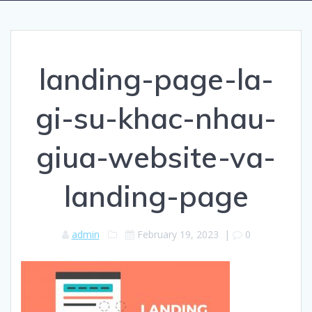
landing-page-la-
gi-su-khac-nhau-
giua-website-va-
landing-page
admin
February 19, 2023
|
0