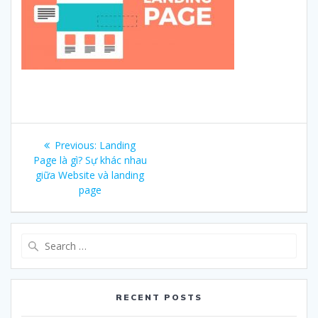
Post
Previous:
Previous
Landing
navigation
Page là gì? Sự khác nhau
post:
giữa Website và landing
page
Search
for:
RECENT POSTS