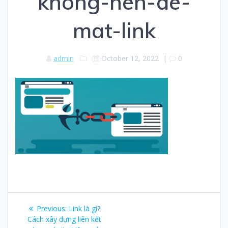
khong-nen-de-
mat-link
admin
October 12, 2022
|
0
Post
Previous:
Previous
Link là gì?
navigation
Cách xây dựng liên kết
post: