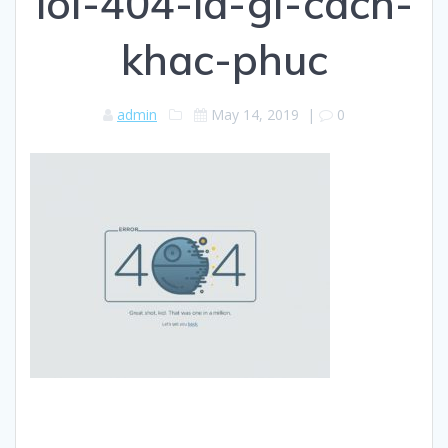
loi-404-la-gi-cach-
khac-phuc
admin
May 14, 2019
|
0