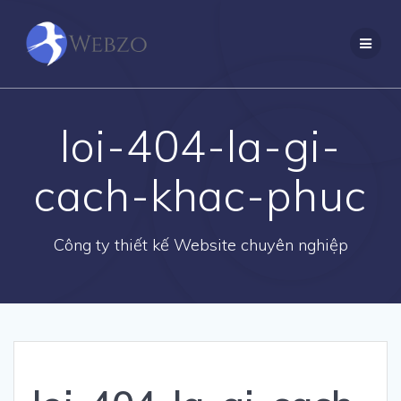
Skip
to
content
loi-404-la-gi-
cach-khac-phuc
Công ty thiết kế Website chuyên nghiệp