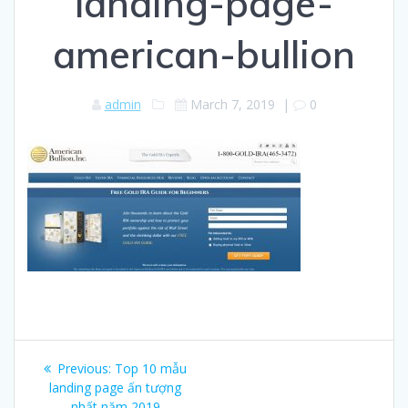
landing-page-
american-bullion
admin
March 7, 2019
|
0
Post
Previous:
Previous
Top 10 mẫu
navigation
landing page ấn tượng
post:
nhất năm 2019