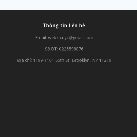
Thông tin liên hê
Email:
webzo.nyc@gmail.com
Số ĐT: 0225598876
Địa chỉ: 1199-1101 65th St, Brooklyn, NY 11219