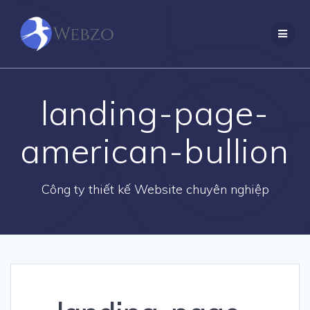
Skip
to
content
landing-page-
american-bullion
Công ty thiết kế Website chuyên nghiệp