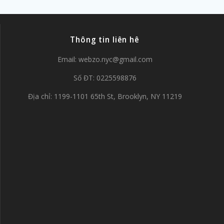
Thông tin liên hê
Email:
webzo.nyc@gmail.com
Số ĐT: 0225598876
Địa chỉ: 1199-1101 65th St, Brooklyn, NY 11219