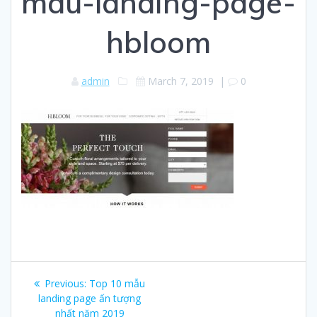
mau-landing-page-
hbloom
admin
March 7, 2019
|
0
Post
Previous:
Previous
Top 10 mẫu
navigation
landing page ấn tượng
post:
nhất năm 2019