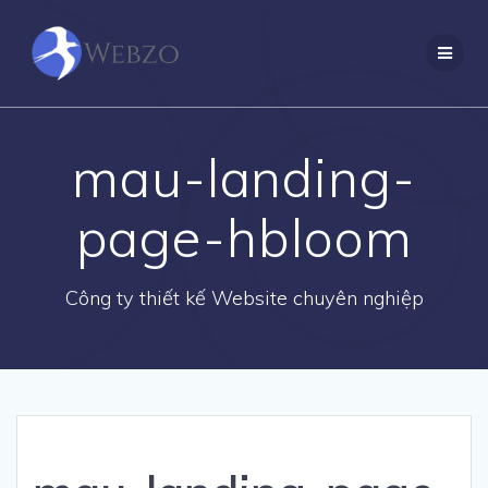
Skip
to
content
mau-landing-
page-hbloom
Công ty thiết kế Website chuyên nghiệp