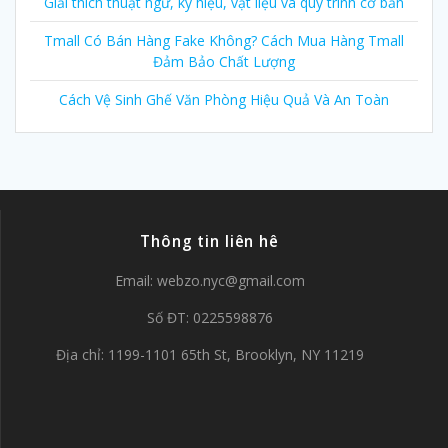
Giải thích thuật ngữ, ký hiệu, vật liệu và quy trình cơ bản
Tmall Có Bán Hàng Fake Không? Cách Mua Hàng Tmall
Đảm Bảo Chất Lượng
Cách Vệ Sinh Ghế Văn Phòng Hiệu Quả Và An Toàn
Thông tin liên hê
Email:
webzo.nyc@gmail.com
Số ĐT: 0225598876
Địa chỉ: 1199-1101 65th St, Brooklyn, NY 11219