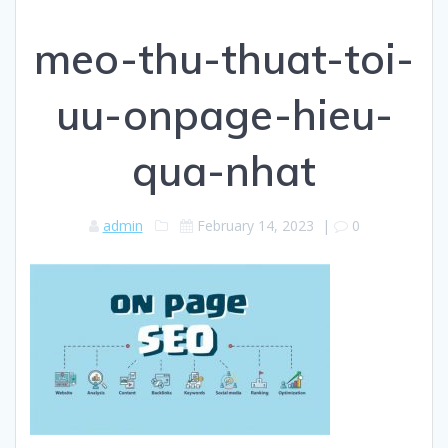
meo-thu-thuat-toi-
uu-onpage-hieu-
qua-nhat
admin
February 14, 2023
|
0