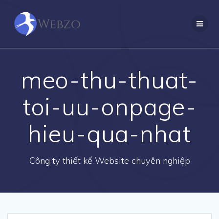
Skip
to
content
meo-thu-thuat-
toi-uu-onpage-
hieu-qua-nhat
Công ty thiết kế Website chuyên nghiệp