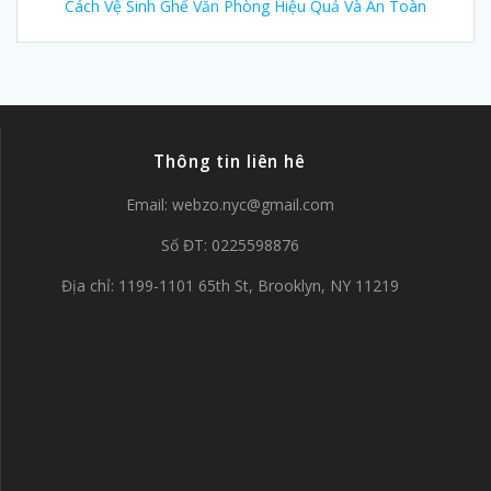
Cách Vệ Sinh Ghế Văn Phòng Hiệu Quả Và An Toàn
Thông tin liên hê
Email:
webzo.nyc@gmail.com
Số ĐT: 0225598876
Địa chỉ: 1199-1101 65th St, Brooklyn, NY 11219