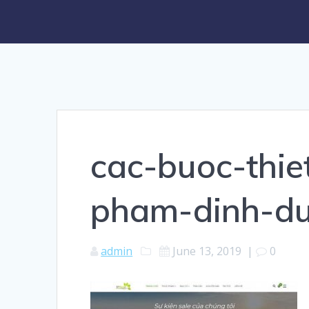
cac-buoc-thie
pham-dinh-d
admin
June 13, 2019
|
0