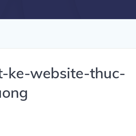
t-ke-website-thuc-
uong