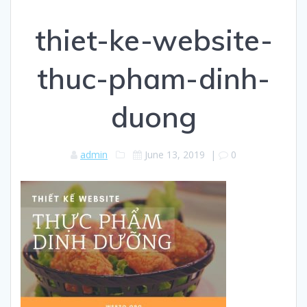
thiet-ke-website-
thuc-pham-dinh-
duong
admin
June 13, 2019
|
0