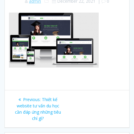
admin
December 22, 2021
|
0
Post
Previous:
Previous
Thiết kế
navigation
website tư vấn du học
post:
cần đáp ứng những tiêu
chí gì?