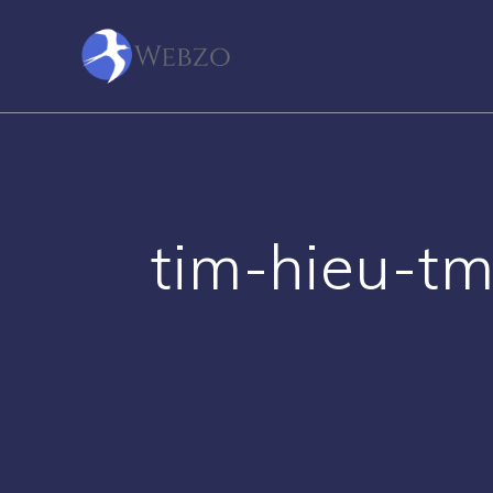
Skip
to
content
tim-hieu-t