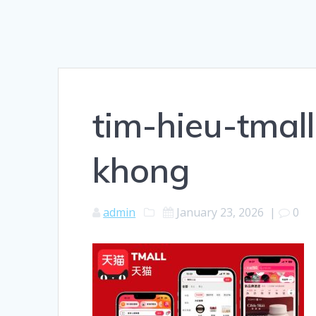
tim-hieu-tmal
khong
admin
January 23, 2026
|
0