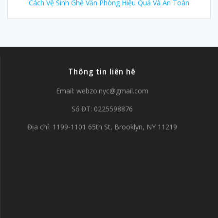
Cách Vệ Sinh Ghế Văn Phòng Hiệu Quả Và An Toàn
Thông tin liên hê
Email:
webzo.nyc@gmail.com
Số ĐT: 0225598876
Địa chỉ: 1199-1101 65th St, Brooklyn, NY 11219