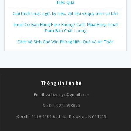
Hiệu Quả
Giải thích thuật ngữ, ký hiệu, vật liệu và quy trình cơ bản
Tmall Có Bán Hàng Fake Không? Cách Mua Hàng Tmall
Đảm Bảo Chất Lượng
Cách Vệ Sinh Ghế Văn Phòng Hiệu Quả Và An Toàn
Thông tin liên hê
Email:
webzo.nyc@gmail.com
Số ĐT: 0225598876
Địa chỉ: 1199-1101 65th St, Brooklyn, NY 11219