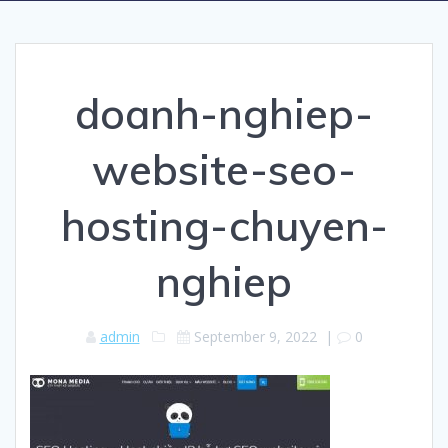
doanh-nghiep-
website-seo-
hosting-chuyen-
nghiep
admin
September 9, 2022
|
0