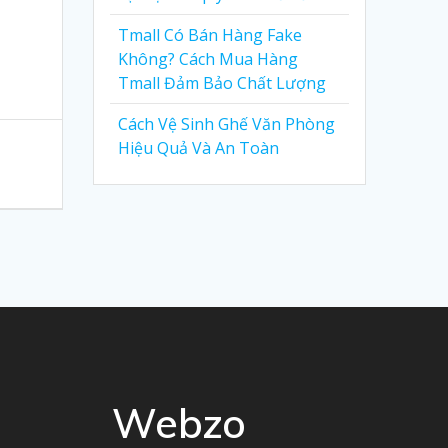
Tmall Có Bán Hàng Fake
Không? Cách Mua Hàng
Tmall Đảm Bảo Chất Lượng
Cách Vệ Sinh Ghế Văn Phòng
Hiệu Quả Và An Toàn
Webzo