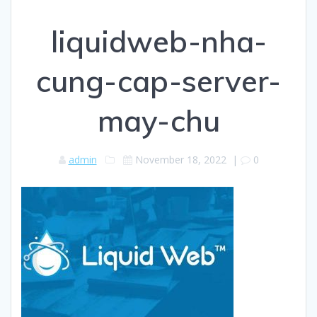
liquidweb-nha-
cung-cap-server-
may-chu
admin
November 18, 2022
|
0