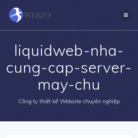
Skip
to
content
liquidweb-nha-
cung-cap-server-
may-chu
Công ty thiết kế Website chuyên nghiệp