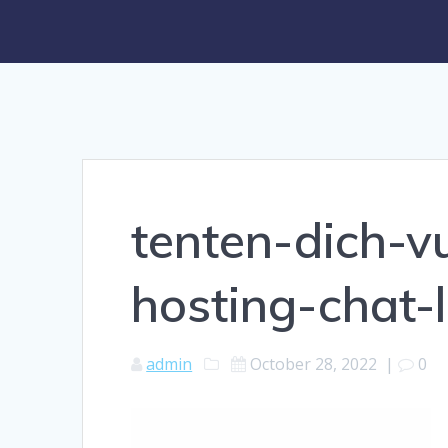
tenten-dich-
hosting-chat-
admin
October 28, 2022
|
0