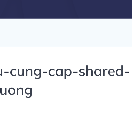
vu-cung-cap-shared-
luong