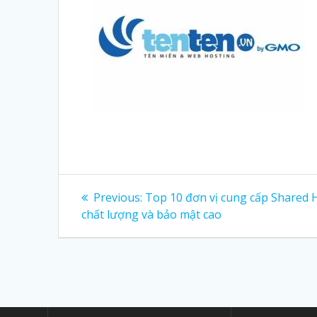
Post
Previous:
Previous
Top 10 đơn vị cung cấp Shared 
chất lượng và bảo mật cao
post:
navigation