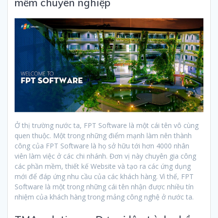
mềm chuyên nghiệp
Ở thị trường nước ta, FPT Software là một cái tên vô cùng
quen thuộc. Một trong những điểm mạnh làm nên thành
công của FPT Software là họ sở hữu tới hơn 4000 nhân
viên làm việc ở các chi nhánh. Đơn vị này chuyên gia công
các phần mềm, thiết kế Website và tạo ra các ứng dụng
mới để đáp ứng nhu cầu của các khách hàng. Vì thế, FPT
Software là một trong những cái tên nhận được nhiều tín
nhiệm của khách hàng trong mảng công nghệ ở nước ta.