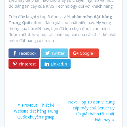
Điều này đã phần nào cho thấy sự chuyên nghiệp và mức
độ đáng tin cậy của KMS Technology đối với khách hàng.
Trên đây là gợi ý top 5 đơn vị viết
phần mềm đặt hàng
Trung Quốc
được đánh giá cao nhất hiện nay. Hy vọng
thông qua bài viết này, bạn đã lựa chọn được cho mình
được một đơn vị hợp tác phù hợp với nhu cầu thiết kế phần
mềm đặt hàng của mình.
Facebook
Twitter
Google+
Pinterest
LinkedIn
Post
Next:
Next
Top 10 đơn vị cung
Previous:
Previous
Thiết kế
navigation
cấp máy chủ Server uy
post:
Website đặt hàng Trung
post:
tín giá thành tốt nhất
Quốc chuyên nghiệp
hiện nay