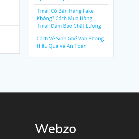
Tmall Có Bán Hàng Fake
Không? Cách Mua Hàng
Tmall Đảm Bảo Chất Lượng
Cách Vệ Sinh Ghế Văn Phòng
Hiệu Quả Và An Toàn
Webzo