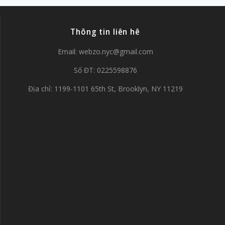
Thông tin liên hê
Email:
webzo.nyc@gmail.com
Số ĐT: 0225598876
Địa chỉ: 1199-1101 65th St, Brooklyn, NY 11219