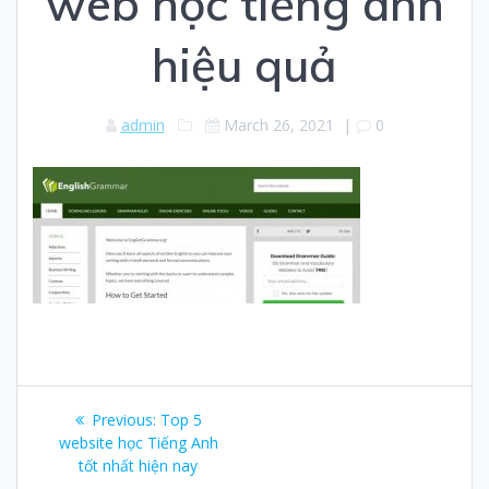
web học tiếng anh
hiệu quả
admin
March 26, 2021
|
0
Post
Previous:
Previous
Top 5
navigation
website học Tiếng Anh
post:
tốt nhất hiện nay