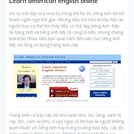
Learn american english online
Do sự trỗi dậy của Hoa Kỳ trong thế kỷ 20, tiếng Anh đã trở
thành ngôn ngữ thế giới. Nhưng điều trớ trêu là hầu hết các
nguồn bạn có thể tìm thấy đều có thể dạy tiếng Anh. Mặc
dù tiếng Anh và tiếng Anh Mỹ có cùng tổ tiên, nhưng chúng
khá khác nhau. Nếu bạn quan tâm đến việc học tiếng Anh
Mỹ, vui lòng sử dụng trang web này.
web học tiếng anh online tốt nhất
Trang web có bảy cấp độ như xanh lam, đỏ, vàng, xanh lá
cây, tím, cam và tím), vì vậy ngay cả khi bạn là người không
quen thuộc với tiếng Anh hay trong trường hợp này, cấp độ
màu xanh là dành cho bạn. Những gì chúng tôi thực sự