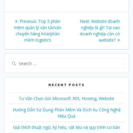
Post
Previous:
Previous
Top 5 phần
Next:
Next
Website doanh
navigation
mềm quản lý vận tải/vận
post:
nghiệp là gì? Tại sao
post:
chuyển hàng hóa/phần
doanh nghiệp cần có
mềm logistics
website?
Search
for:
RECENT POSTS
Tư Vấn Chọn Gói Microsoft 365, Hosting, Website
Hướng Dẫn Sử Dụng Phần Mềm Và Dịch Vụ Công Nghệ
Hiệu Quả
Giải thích thuật ngữ, ký hiệu, vật liệu và quy trình cơ bản