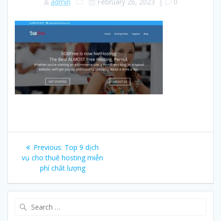
admin
February 26, 2023
|
0
Post
Previous:
Previous
Top 9 dịch
navigation
vụ cho thuê hosting miễn
post:
phí chất lượng
Search
for: