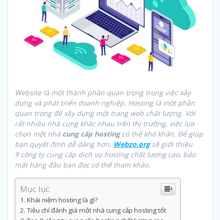
Website là một thành phần quan trọng trong việc xây
dựng và phát triển doanh nghiệp. Hosting là một phần
quan trọng để xây dựng một trang web chất lượng. Với
rất nhiều nhà cung khác nhau trên thị trường, việc lựa
chọn một
nhà
cung cấp hosting
có thể khó khăn. Để giúp
bạn quyết định dễ dàng hơn,
Webzo.org
sẽ giới thiệu
9
công ty cung cấp dịch vụ hosting chất lượng cao, bảo
mật hàng đầu bạn đọc có thể tham khảo.
Mục lục
Khái niệm hosting là gì?
Tiêu chí đánh giá một nhà cung cấp hosting tốt