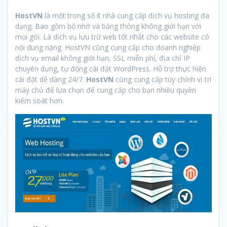
HostVN
là một trong số ít nhà cung cấp dịch vụ hosting đa
dạng. Bao gồm bộ nhớ và băng thông không giới hạn với
mọi gói. Là dịch vụ lưu trữ web tốt nhất cho các website có
nội dung nặng. HostVN cũng cung cấp cho doanh nghiệp
dịch vụ email không giới hạn, SSL miễn phí, địa chỉ IP
chuyên dụng, tự động cài đặt WordPress. Hỗ trợ thực hiện
cài đặt dễ dàng 24/7.
HostVN
cũng cung cấp tùy chỉnh vị trí
máy chủ để lựa chọn để cung cấp cho bạn nhiều quyền
kiểm soát hơn.