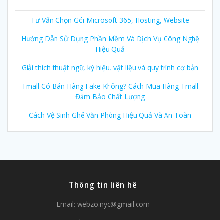
Tư Vấn Chọn Gói Microsoft 365, Hosting, Website
Hướng Dẫn Sử Dụng Phần Mềm Và Dịch Vụ Công Nghệ
Hiệu Quả
Giải thích thuật ngữ, ký hiệu, vật liệu và quy trình cơ bản
Tmall Có Bán Hàng Fake Không? Cách Mua Hàng Tmall
Đảm Bảo Chất Lượng
Cách Vệ Sinh Ghế Văn Phòng Hiệu Quả Và An Toàn
Thông tin liên hê
Email:
webzo.nyc@gmail.com