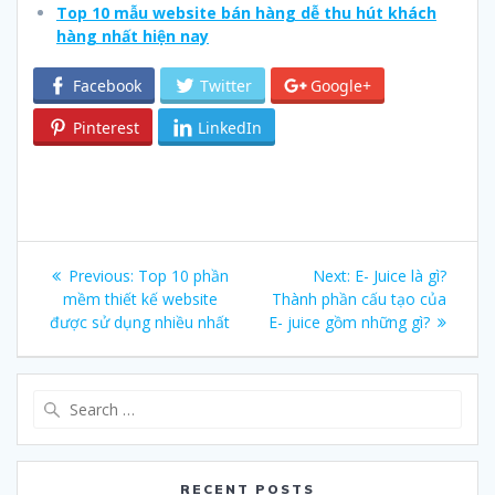
Top 10 mẫu website bán hàng dễ thu hút khách
hàng nhất hiện nay
Facebook
Twitter
Google+
Pinterest
LinkedIn
Post
Previous:
Previous
Top 10 phần
Next:
Next
E- Juice là gì?
navigation
mềm thiết kế website
post:
Thành phần cấu tạo của
post:
được sử dụng nhiều nhất
E- juice gồm những gì?
Search
for:
RECENT POSTS