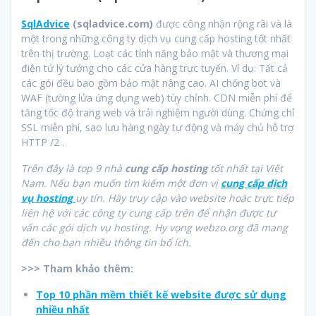
SqlAdvice
(sqladvice.com)
được công nhận rộng rãi và là
một trong những công ty dịch vụ cung cấp hosting tốt nhất
trên thị trường. Loạt các tính năng bảo mật và thương mại
điện tử lý tưởng cho các cửa hàng trực tuyến. Ví dụ: Tất cả
các gói đều bao gồm bảo mật nâng cao. AI chống bot và
WAF (tường lửa ứng dụng web) tùy chỉnh. CDN miễn phí để
tăng tốc độ trang web và trải nghiệm người dùng. Chứng chỉ
SSL miễn phí, sao lưu hàng ngày tự động và máy chủ hỗ trợ
HTTP /2 .
Trên đây là
top 9
nhà
cung cấp hosting
tốt nhất tại Việt
Nam
. Nếu bạn muốn tìm kiếm một đơn vị
cung cấp dịch
vụ hosting
uy tín. Hãy truy cập vào website hoặc trực tiếp
liên hệ với các công ty cung cấp trên để nhận được tư
vấn các gói dịch vụ hosting. Hy vọng webzo.org
đã mang
đến cho bạn nhiều thông tin bổ ích.
>>> Tham khảo thêm:
Top 10 phần mềm thiết kế website được sử dụng
nhiều nhất