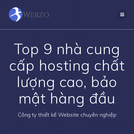
Skip
to
content
Top 9 nhà cung
cấp hosting chất
lượng cao, bảo
mật hàng đầu
Công ty thiết kế Website chuyên nghiệp