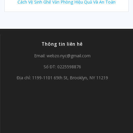
Cách Vệ Sinh Ghế Văn Phòng Hiệu Quả Và An Toàn
Thông tin liên hê
Email:
webzo.nyc@gmail.com
Số ĐT: 0225598876
Địa chỉ: 1199-1101 65th St, Brooklyn, NY 11219