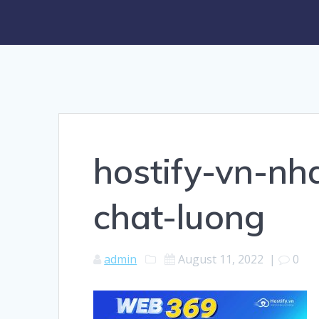
hostify-vn-nh
chat-luong
admin
August 11, 2022
|
0