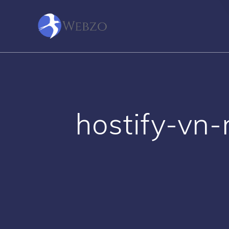
Skip
to
content
hostify-vn