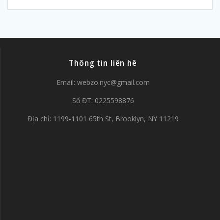
Thông tin liên hê
Email:
webzo.nyc@gmail.com
Số ĐT: 0225598876
Địa chỉ: 1199-1101 65th St, Brooklyn, NY 11219