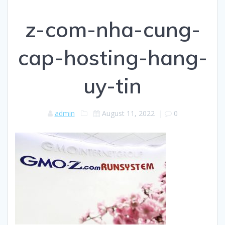
z-com-nha-cung-
cap-hosting-hang-
uy-tin
admin
August 11, 2022
|
0