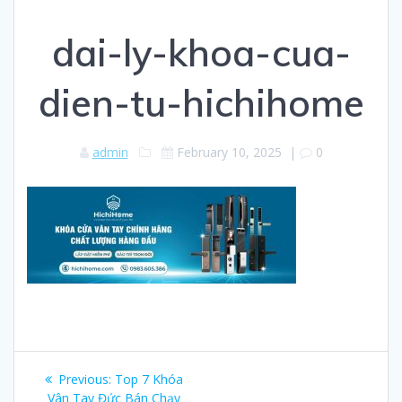
dai-ly-khoa-cua-
dien-tu-hichihome
admin
February 10, 2025
|
0
Post
Previous:
Previous
Top 7 Khóa
Vân Tay Đức Bán Chạy
post: