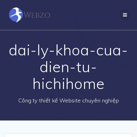
Skip
to
content
dai-ly-khoa-cua-
dien-tu-
hichihome
Công ty thiết kế Website chuyên nghiệp