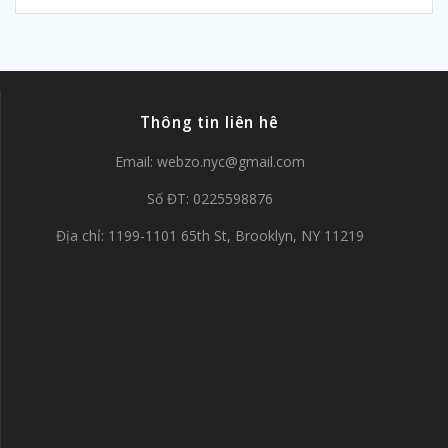
Thông tin liên hê
Email:
webzo.nyc@gmail.com
Số ĐT: 0225598876
Địa chỉ: 1199-1101 65th St, Brooklyn, NY 11219