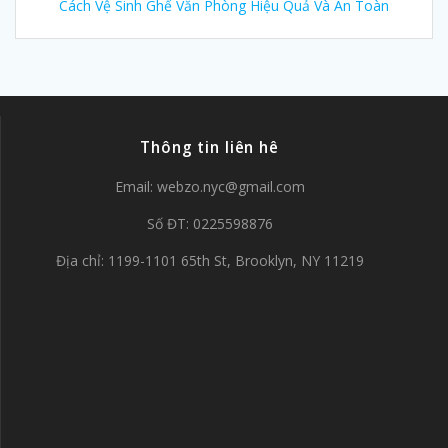
Cách Vệ Sinh Ghế Văn Phòng Hiệu Quả Và An Toàn
Thông tin liên hê
Email:
webzo.nyc@gmail.com
Số ĐT: 0225598876
Địa chỉ: 1199-1101 65th St, Brooklyn, NY 11219