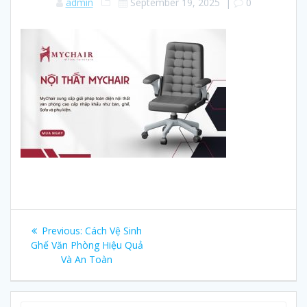
admin
September 19, 2025
|
0
Post
Previous:
Previous
Cách Vệ Sinh
navigation
Ghế Văn Phòng Hiệu Quả
post:
Và An Toàn