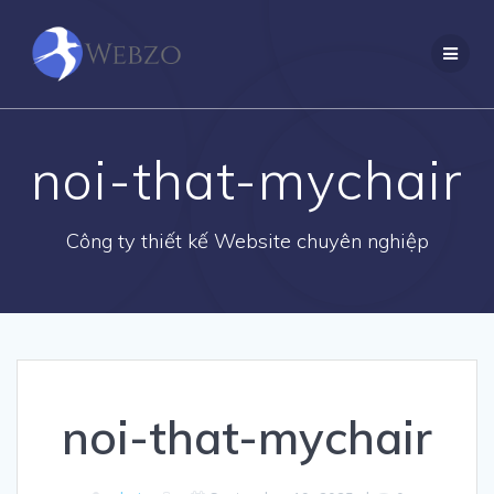
Skip
to
content
noi-that-mychair
Công ty thiết kế Website chuyên nghiệp
noi-that-mychair