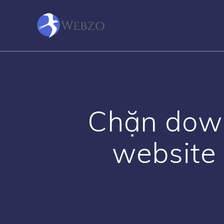
Skip
to
content
Chặn down
website 