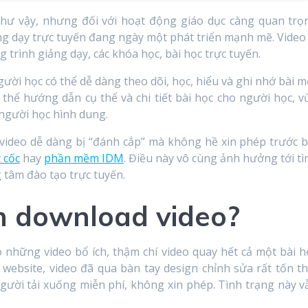
như vậy, nhưng đối với hoạt động giáo dục càng quan trọ
ng dạy trực tuyến đang ngày một phát triển mạnh mẽ. Video 
trình giảng dạy, các khóa học, bài học trực tuyến.
ười học có thể dễ dàng theo dõi, học, hiểu và ghi nhớ bài m
 thể hướng dẫn cụ thể và chi tiết bài học cho người học, v
 người học hình dung.
 video dễ dàng bị “đánh cắp” mà không hề xin phép trước b
 cốc
hay
phần mềm IDM
. Điều này vô cùng ảnh hưởng tới tì
g tâm đào tạo trực tuyến.
n download video?
 những video bổ ích, thậm chí video quay hết cả một bài h
 website, video đã qua bàn tay design chỉnh sửa rất tốn th
người tải xuống miễn phí, không xin phép. Tình trạng này v