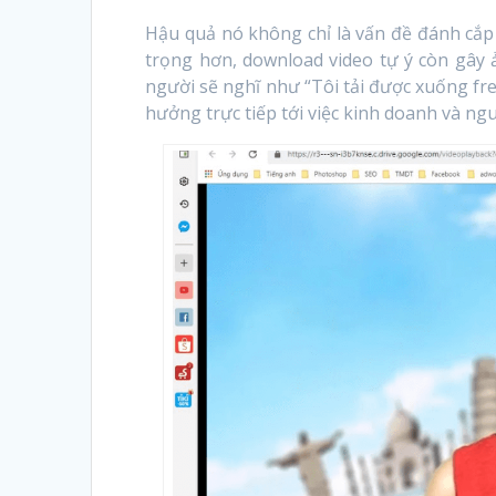
Hậu quả nó không chỉ là vấn đề đánh cắp
trọng hơn, download video tự ý còn gây ả
người sẽ nghĩ như “Tôi tải được xuống free
hưởng trực tiếp tới việc kinh doanh và ng