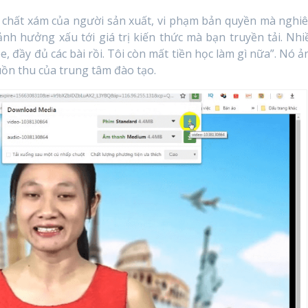
 chất xám của người sản xuất, vi phạm bản quyền mà nghi
nh hưởng xấu tới giá trị kiến thức mà bạn truyền tải. Nhi
, đầy đủ các bài rồi. Tôi còn mất tiền học làm gì nữa”. Nó ả
uồn thu của trung tâm đào tạo.