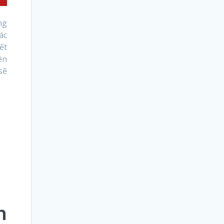
ng
ác
ết
ên
sẽ
n