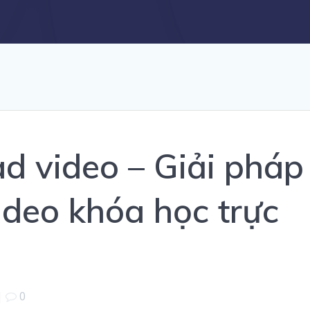
d video – Giải pháp
ideo khóa học trực
|
0