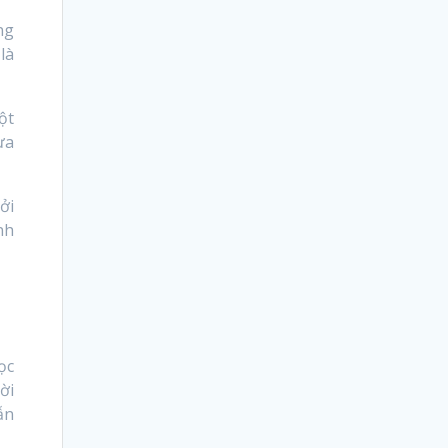
ng
là
ột
ừa
ởi
nh
ọc
ời
ẫn