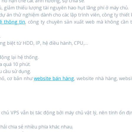
 nó hạn chế các ảnh hưởng, sự chia sẻ.
, giảm thiểu lượng tài nguyên hao hụt lãng phí ở máy chủ.
ự án thử nghiệm dành cho các lập trình viên, công ty thiết 
ệ thông tin
, công ty chuyên sản xuất web mà không cần t
.
g biệt từ HDD, IP, hệ điều hành, CPU,…
ộng lại hệ thống.
a quá 10 phút.
u cầu sử dụng.
nhỏ, cơ bản như
website bán hàng
, website nhà hàng, websi
hủ VPS vẫn bị tác động bởi máy chủ vật lý, nên tính ổn đị
hải chia sẻ nhiều phía khác nhau.