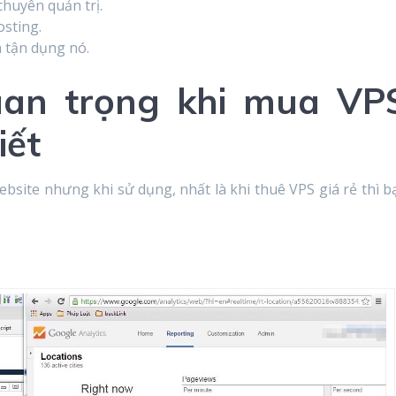
huyên quản trị.
sting.
h tận dụng nó.
uan trọng khi mua VP
iết
website nhưng khi sử dụng, nhất là khi thuê VPS giá rẻ thì b