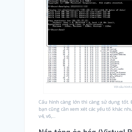
Với cấu hình 
Cấu hình càng lớn thì càng sử dụng tốt.
bạn cũng cần xem xét các yếu tố khác nh
v4, v6,…
Nền tảng ảo hóa (Virtual 