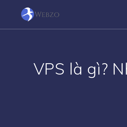
Skip
to
content
VPS là gì? N