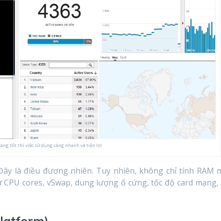
càng tốt thì việc sử dụng càng nhanh và tiện lợi
 Đây là điều đương nhiên. Tuy nhiên, không chỉ tính RAM 
ư CPU cores, vSwap, dung lượng ổ cứng, tốc độ card mạng, 
Platform)