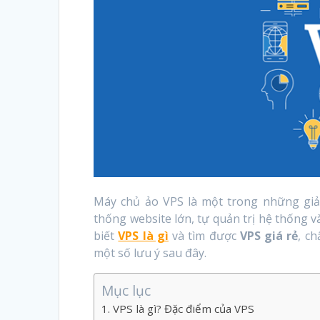
Máy chủ ảo VPS là một trong những giả
thống website lớn, tự quản trị hệ thống v
biết
VPS là gì
và tìm được
VPS giá rẻ
, c
một số lưu ý sau đây.
Mục lục
VPS là gì? Đặc điểm của VPS