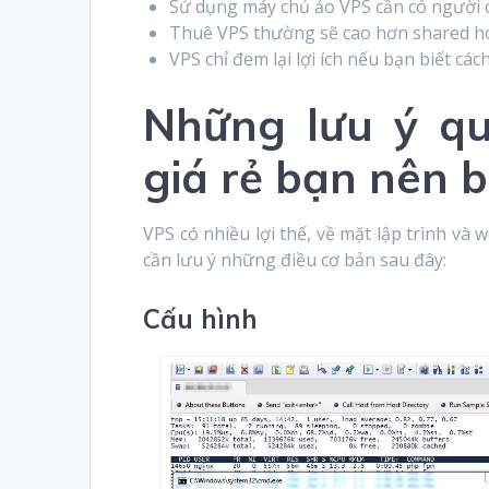
Sử dụng máy chủ ảo VPS cần có người c
Thuê VPS thường sẽ cao hơn shared ho
VPS chỉ đem lại lợi ích nếu bạn biết các
Những lưu ý q
giá rẻ bạn nên b
VPS có nhiều lợi thế, về mặt lập trình và 
cần lưu ý những điều cơ bản sau đây:
Cấu hình