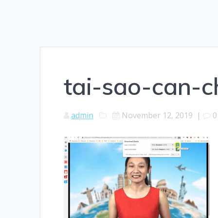
tai-sao-can-
admin
November 12, 2019
|
0