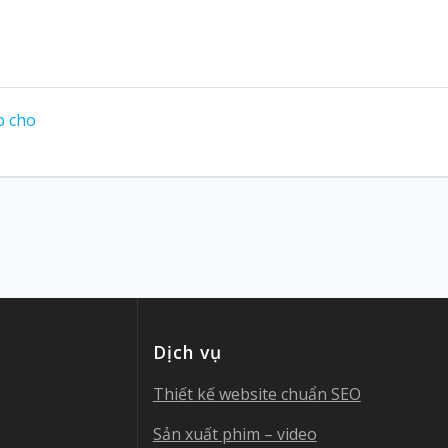
p cho
Dịch vụ
Thiết kế website chuẩn SEO
Sản xuất phim – video