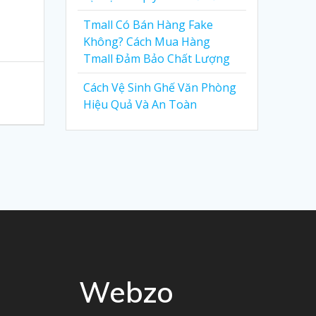
Tmall Có Bán Hàng Fake
Không? Cách Mua Hàng
Tmall Đảm Bảo Chất Lượng
Cách Vệ Sinh Ghế Văn Phòng
Hiệu Quả Và An Toàn
Webzo