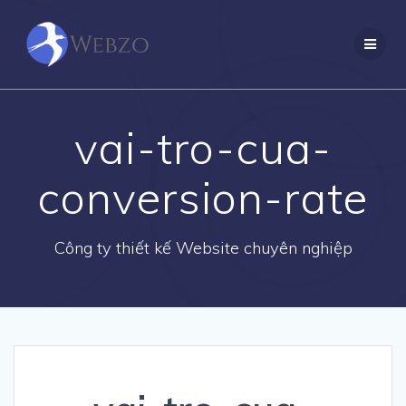
Skip
to
content
vai-tro-cua-
conversion-rate
Công ty thiết kế Website chuyên nghiệp