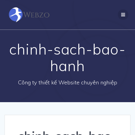
Skip
to
content
chinh-sach-bao-
hanh
Công ty thiết kế Website chuyên nghiệp