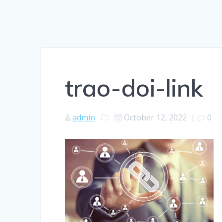
trao-doi-link
admin
October 12, 2022
|
0