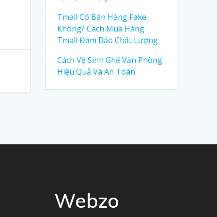
Tmall Có Bán Hàng Fake
Không? Cách Mua Hàng
Tmall Đảm Bảo Chất Lượng
Cách Vệ Sinh Ghế Văn Phòng
Hiệu Quả Và An Toàn
Webzo