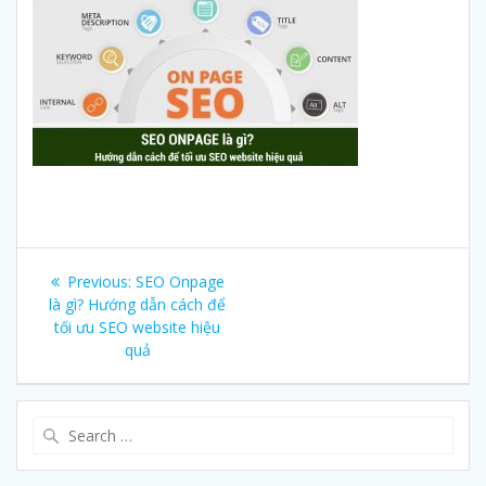
Post
Previous:
Previous
SEO Onpage
navigation
là gì? Hướng dẫn cách để
post:
tối ưu SEO website hiệu
quả
Search
for: