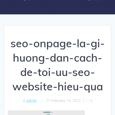
seo-onpage-la-gi-
huong-dan-cach-
de-toi-uu-seo-
website-hieu-qua
admin
February 14, 2023
|
0