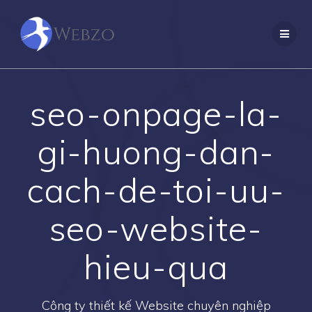
Skip
to
content
seo-onpage-la-
gi-huong-dan-
cach-de-toi-uu-
seo-website-
hieu-qua
Công ty thiết kế Website chuyên nghiệp