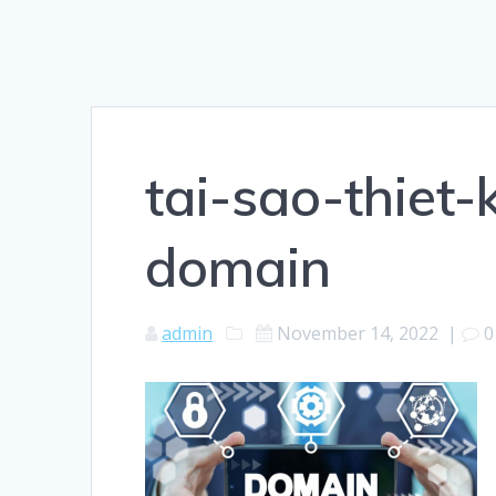
tai-sao-thiet
domain
admin
November 14, 2022
|
0