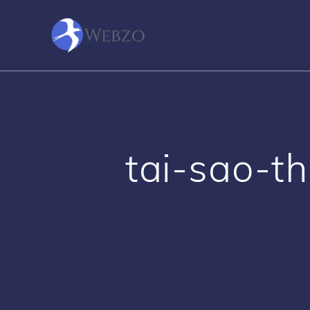
Skip
to
content
tai-sao-t