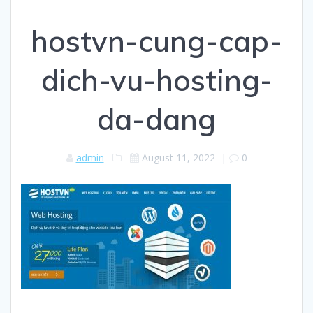
hostvn-cung-cap-
dich-vu-hosting-
da-dang
admin
August 11, 2022
|
0