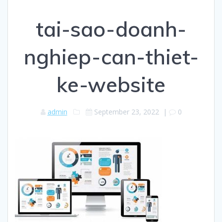
tai-sao-doanh-
nghiep-can-thiet-
ke-website
admin
September 23, 2022
|
0