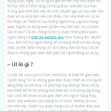
dụng được ngay. Dù là người giỏi tin học hay mới quen với
tin học vẫn có khả năng sử dụng được website của bạn.
Trong quá trình làm việc thì một chuyên gia UX hay một nhà
thiết kế UX phải làm việc rất nhiều. Các nhà thiết kế UX sẽ
thu thập các hành vi của những người truy cập vào trang
web. Người sử dụng web sẽ làm như thế nào, họ sẽ thao
tác ra sao? Từ đó chúng ta sẽ có được những thói quen
người dùng và
thiết kế website đẹp
theo hướng đó. Nhằm
mục đích hỗ trợ người dùng dễ sử dụng nhất và tiện dụng
nhất có thể. Nhìn chung UX sẽ ít dùng đến đồ họa, UX chỉ
đưa ra những giao diện đơn giản để người dùng sử dụng.
– UI là gì ?
UI viết tắt của cụm từ‘’User Interface’’ là thiết kế giao diện
người dùng. Đó là những giao diện được thiết kế cho người
dùng thấy có hài hòa, có phù hợp hay không? Khác với lại
nhà thiết kế UX thì những nhà thiết kế UI thường tập trung
vào cách để show ra cái giao diện cho người dùng thấy
được đây website của chúng ta có được những cái mục
như thế này. Nhiệm vụ quan trọng của UI là phải đảm bảo