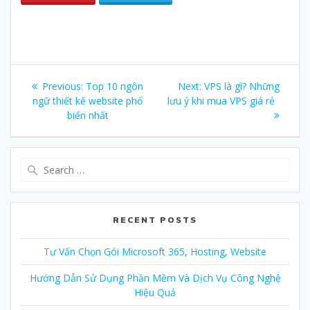
Post
Previous:
Previous
Top 10 ngôn
Next:
Next
VPS là gì? Những
navigation
ngữ thiết kế website phổ
post:
lưu ý khi mua VPS giá rẻ
post:
biến nhất
Search
for:
RECENT POSTS
Tư Vấn Chọn Gói Microsoft 365, Hosting, Website
Hướng Dẫn Sử Dụng Phần Mềm Và Dịch Vụ Công Nghệ
Hiệu Quả