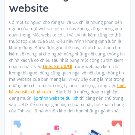
website
Có một số người cho rằng UI và UX chỉ là những phần bên
ngoài của một website nên có hay không cũng không quá
quan trọng. Một website có UI và UX rất kém cũng có thể
thuộc top đầu của SEO. Điều này mình khẳng định luôn là
không đúng. Bởi vì đơn giản thế này, tối ưu hóa thanh tìm
kiếm sẽ mang lại cho người dùng những nội dung, thông tin
chính xác và có chiều sâu nhất bằng một công cụ tìm kiếm
nhanh nhất. Nếu
thiết kế UX/UI
trong web bạn kém chất
lượng thì người dùng cũng quan ngại về nội dung, thông tin
mà website của bạn mang lại. Vì vậy đây cũng là một trong
những tiêu chí mà các công ty luôn coi trọng trong việc
thiết
kế website chuẩn ux/ui
, đặc biệt là những doanh nghiệp
đang muốn
lập trình website du lịch
thì càng nên chú trọng
vào UI/UX để có một giao diện chuẩn nhất, bởi khách hàng
của lĩnh vực lữ hành luôn khó tính hơn những ngành khác.