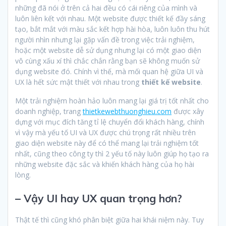
những đã nói ở trên cả hai đều có cái riêng của mình và
luôn liên kết với nhau. Một website được thiết kế đầy sáng
tạo, bắt mắt với màu sắc kết hợp hài hòa, luôn luôn thu hút
người nhìn nhưng lại gặp vấn đề trong việc trải nghiệm,
hoặc một website dễ sử dụng nhưng lại có một giao diện
vô cùng xấu xí thì chắc chắn rằng bạn sẽ không muốn sử
dụng website đó. Chính vì thế, mà mối quan hệ giữa UI và
UX là hết sức mật thiết với nhau trong
thiết kế website
.
Một trải nghiệm hoàn hảo luôn mang lại giá trị tốt nhất cho
doanh nghiệp, trang
thietkewebthuonghieu.com
được xây
dựng với mục đích tăng tỉ lệ chuyển đổi khách hàng, chính
vì vậy mà yếu tố UI và UX được chú trọng rất nhiều trên
giao diện website này để có thể mang lại trải nghiệm tốt
nhất, cũng theo công ty thì 2 yếu tố này luôn giúp họ tạo ra
những website đặc sắc và khiến khách hàng của họ hài
lòng.
– Vậy UI hay UX quan trọng hơn?
Thật tế thì cũng khó phân biệt giữa hai khái niệm này. Tuy