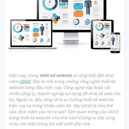
Hiện nay, trong
thiết kế website
ai cũng biết đến khái
niệm
UX/UI
. Đây là một trong những công nghệ thiết kế
website hàng đầu hiện nay. Công nghệ này được rất
nhiều công ty, doanh nghiệp sử dụng để thiết kế web cho
họ. Ngoài ra, đây cũng sẽ là xu hướng thiết kế website
hiện nay và trong nhiều năm tới. Vậy UX/UI là như thế
nào, khái niệm của nó ra sao? Tầm quan trong của UX/UI
trong thiết kế website như thế nào? Chúng ta hãy cùng
nhau tìm hiểu trong bài viết dưới đây nhé.