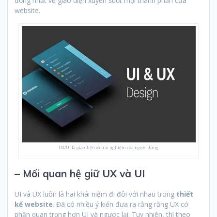
đồng nhất về giao diện xuyên suốt mọi thành phần của
website.
UX/UI là giao diện và trải nghiệm của người dùng
– Mối quan hệ giữ UX và UI
UI và UX luôn là hai khái niệm đi đôi với nhau trong
thiết
kế website
. Đã có nhiều ý kiến đưa ra rằng rằng UX có
phần quan trọng hơn UI và ngược lại. Tuy nhiên, thì theo