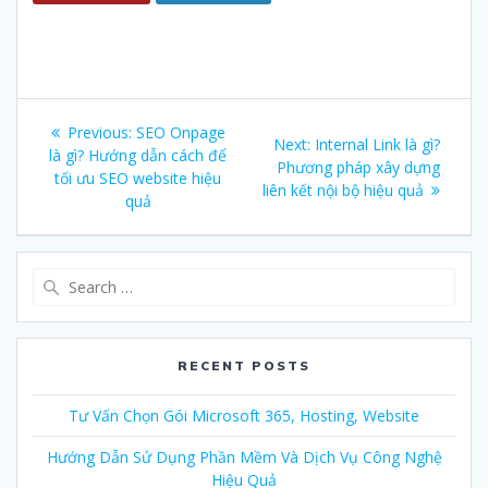
Post
Previous:
Previous
SEO Onpage
Next:
Next
Internal Link là gì?
navigation
là gì? Hướng dẫn cách để
post:
Phương pháp xây dựng
post:
tối ưu SEO website hiệu
liên kết nội bộ hiệu quả
quả
Search
for:
RECENT POSTS
Tư Vấn Chọn Gói Microsoft 365, Hosting, Website
Hướng Dẫn Sử Dụng Phần Mềm Và Dịch Vụ Công Nghệ
Hiệu Quả