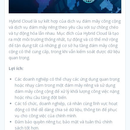
Hybrid Cloud là sự kết hợp của dịch vụ đám mây công cộng
và dịch vụ đám mây riêng theo yêu cầu với sự chồng chéo
và tự động hóa lẫn nhau. Mục đích của Hybrid Cloud là tạo
ra một môi trường thống nhất, tự động và có thể mở rộng
để tận dụng tất cả những gì cơ sở hạ tầng đám mây công
cộng có thể cung cấp, trong khi vẫn kiểm soát được dữ liệu
quan trọng.
Lợi ích:
Các doanh nghiệp có thể chạy các ứng dụng quan trọng
hoặc nhạy cảm trong một đám mây riêng và sử dụng
đám mây công cộng để xử lý khối lượng công việc nặng
hoặc nhu cầu tăng đột biến.
Các tổ chức, doanh nghiệp, cá nhân cùng lĩnh vực hoạt
động có thể dễ dàng chia sẻ dữ liệu, thông tin để phục
vụ cho công việc của chính mình.
Đảm bảo quyền riêng tư, bảo mật và tuân thủ chính
sách tốt hơn.